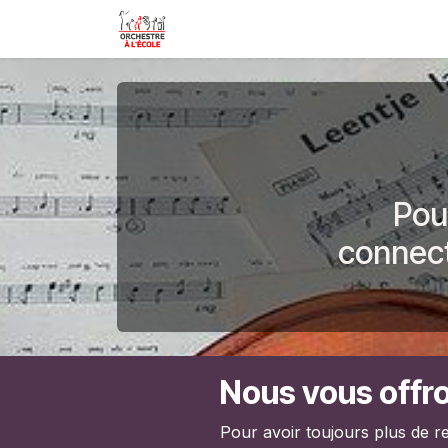
Se rendre au contenu
Appel à projets
Boutique
Pou
connect
Nous vous offro
Pour avoir toujours plus de re