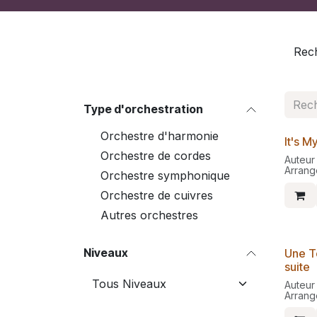
Rech
Type d'orchestration
Orchestre d'harmonie
It's M
Nouv
Orchestre de cordes
Auteur
Arrang
Orchestre symphonique
Pauléa
Orchestre de cuivres
Arrang
pour o
Autres orchestres
orches
ATTENT
arrang
Niveaux
Une To
Nouv
compat
suite
Avec fi
Auteur
Arrang
Pauléa