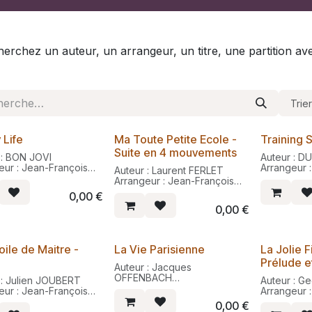
erchez un auteur, un arrangeur, un titre, une partition avec 
Trier
y Life
Ma Toute Petite Ecole -
Training 
eau
Nouveau
Nouveau
Suite en 4 mouvements
 : BON JOVI
Auteur : D
eur : Jean-François
Arrangeur 
Auteur : Laurent FERLET
t
Pauléat
Arrangeur : Jean-François
Pauléat
0,00
€
ements disponibles
Arrangemen
0,00
€
rchestre à cordes ou
pour orche
Suite en 4 mouvements :
tre d'harmonie.
orchestre 
Thème, Cueillette, Les
ION : Les 2
A NOTER : 
Couleurs de la Joie, Final
ements ne sont pas
arrangemen
Arrangements de la BO du
ile de Maitre -
La Vie Parisienne
La Jolie F
eau
Nouveau
Nouveau
ibles entre eux.
cordes) so
film Ma Toute Petite Ecole
Prélude 
entre eux 
disponibles pour orchestre à
Auteur : Jacques
chiers éditables
joués ens
cordes ou orchestre
OFFENBACH
 : Julien JOUBERT
Auteur : G
d'harmonie
Arrangeur : Jean-François
eur : Jean-François
Arrangeur 
Avec fichie
ATTENTION : Les 2
Pauléat
t
Pauléat
0,00
€
arrangements ne sont pas