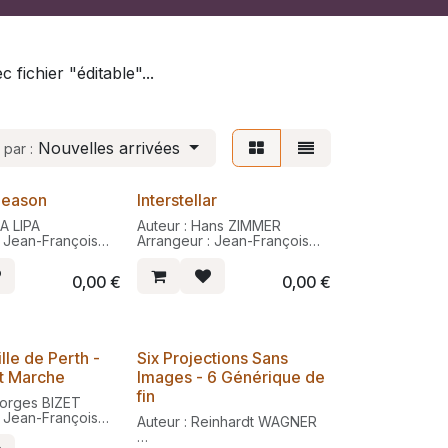
fichier "éditable"...
Nouvelles arrivées
 par :
Season
Interstellar
Nouveau
UA LIPA
Auteur : Hans ZIMMER
: Jean-François
Arrangeur : Jean-François
Pauléat
0,00
€
0,00
€
ts disponibles
Arrangements disponibles
stre à cordes ou
pour orchestre à cordes ou
d'harmonie.
orchestre d'harmonie.
Les 2
ATTENTION : Les 2
ts (harmonie et
arrangements ne sont pas
ille de Perth -
Six Projections Sans
Nouveau
nt compatibles
compatibles entre eux.
et Marche
Images - 6 Générique de
et peuvent être
emble.
Avec fichiers éditables
fin
eorges BIZET
: Jean-François
rs éditables
Auteur : Reinhardt WAGNER